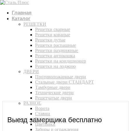
Главная
Каталог
РЕШЕТКИ
Решетки сварные
Решетки кованые
Решетки дутые
Решетки распашные
Решетки раздвижные
Решетки антикошка
Решетки на кондиционер
Решетки на лоджию
ДВЕРИ
Противопожарные двери
Стальные двери СТАНДАРТ
Тамбурные двери
Технические двери
Решетчатые двери
РАЗНОЕ
Ворота
Ставни
Выезд замерщика бесплатно
Козырьки
Цветники
Заборы и ограждения