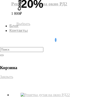
Скидка
20%
Решетка дутая на окно РД2
1 800
₽
Выбрать
Блог
Контакты
0
Корзина
Закрыть