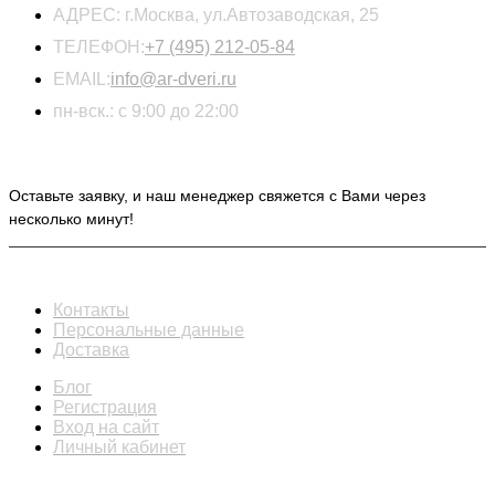
АДРЕС:
г.Москва, ул.Автозаводская, 25
ТЕЛЕФОН:
+7 (495) 212-05-84
EMAIL:
info@ar-dveri.ru
пн-вск.: с 9:00 до 22:00
ОСТАВЬТЕ ЗАЯВКУ НА РАСЧЕТ СТОИМОСТИ
Оставьте заявку, и наш менеджер свяжется с Вами через
несколько минут!
ИНФОРМАЦИЯ
Контакты
Персональные данные
Доставка
Блог
Регистрация
Вход на сайт
Личный кабинет
КАТАЛОГ