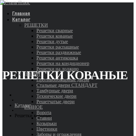
Главная
Каталог
РЕШЕТКИ
Решетки сварные
Решетки кованые
Решетки дутые
Решетки распашные
Решетки раздвижные
Решетки антикошка
Решетки на кондиционер
Решетки на лоджию
РЕШЕТКИ КОВАНЫЕ
ДВЕРИ
Противопожарные двери
Стальные двери СТАНДАРТ
Тамбурные двери
Технические двери
Решетчатые двери
Каталог
РАЗНОЕ
Ворота
Решетки кованые
Ставни
Козырьки
Цветники
Заборы и ограждения