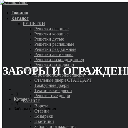
Главная
Каталог
РЕШЕТКИ
Решетки сварные
Решетки кованые
Решетки дутые
Решетки распашные
Решетки раздвижные
Решетки антикошка
Решетки на кондиционер
Решетки на лоджию
ЗАБОРЫ И ОГРАЖДЕ
ДВЕРИ
Противопожарные двери
Стальные двери СТАНДАРТ
Тамбурные двери
Технические двери
Решетчатые двери
Каталог
РАЗНОЕ
Ворота
Заборы и ограждения
Ставни
Козырьки
Цветники
Заборы и ограждения