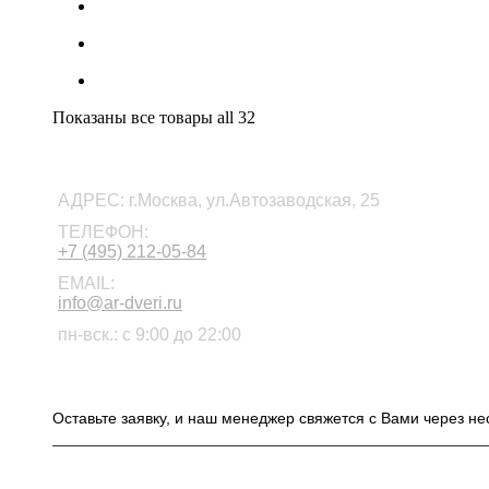
Показаны все товары
all 32
КОНТАКТЫ
АДРЕС:
г.Москва, ул.Автозаводская, 25
ТЕЛЕФОН:
+7 (495) 212-05-84
EMAIL:
info@ar-dveri.ru
пн-вск.: с 9:00 до 22:00
ОСТАВЬТЕ ЗАЯВКУ НА РАСЧЕТ СТОИМОСТ
Оставьте заявку, и наш менеджер свяжется с Вами через не
ИНФОРМАЦИЯ