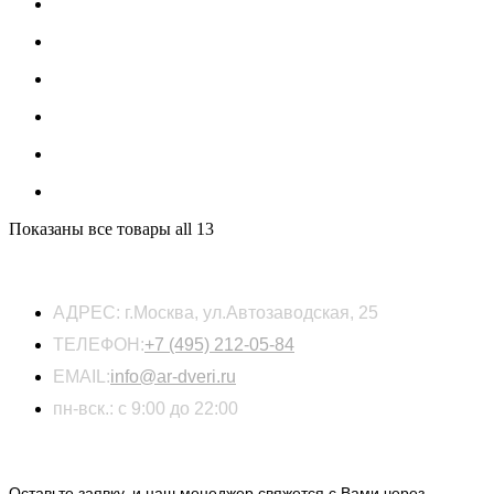
Показаны все товары
all 13
КОНТАКТЫ
АДРЕС:
г.Москва, ул.Автозаводская, 25
ТЕЛЕФОН:
+7 (495) 212-05-84
EMAIL:
info@ar-dveri.ru
пн-вск.: с 9:00 до 22:00
ОСТАВЬТЕ ЗАЯВКУ НА РАСЧЕТ СТОИМОСТИ
Оставьте заявку, и наш менеджер свяжется с Вами через