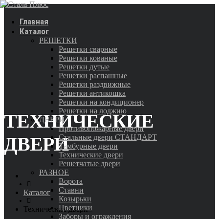
Главная
Каталог
РЕШЕТКИ
Решетки сварные
Решетки кованые
Решетки дутые
Решетки распашные
Решетки раздвижные
Решетки антикошка
Решетки на кондиционер
Решетки на лоджию
ТЕХНИЧЕСКИЕ
ДВЕРИ
Противопожарные двери
Стальные двери СТАНДАРТ
ДВЕРИ
Тамбурные двери
Технические двери
Решетчатые двери
РАЗНОЕ
Ворота
Ставни
Каталог
Козырьки
Цветники
Технические двери
Заборы и ограждения