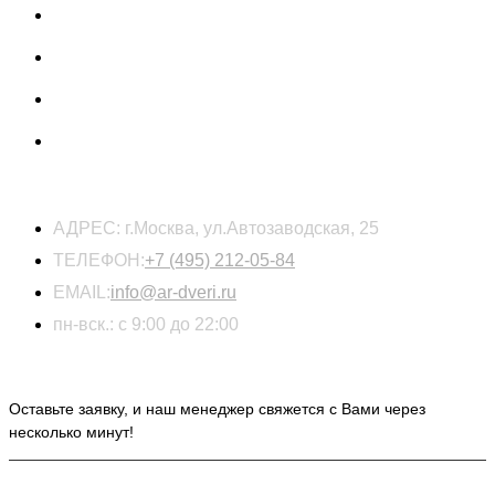
КОНТАКТЫ
АДРЕС:
г.Москва, ул.Автозаводская, 25
ТЕЛЕФОН:
+7 (495) 212-05-84
EMAIL:
info@ar-dveri.ru
пн-вск.: с 9:00 до 22:00
ОСТАВЬТЕ ЗАЯВКУ НА РАСЧЕТ СТОИМОСТИ
Оставьте заявку, и наш менеджер свяжется с Вами через
несколько минут!
ИНФОРМАЦИЯ