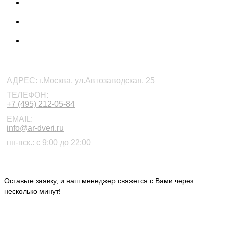
КОНТАКТЫ
АДРЕС:
г.Москва, ул.Автозаводская, 25
ТЕЛЕФОН:
+7 (495) 212-05-84
EMAIL:
info@ar-dveri.ru
пн-вск.: с 9:00 до 22:00
ОСТАВЬТЕ ЗАЯВКУ НА РАСЧЕТ СТОИМОСТИ
Оставьте заявку, и наш менеджер свяжется с Вами через
несколько минут!
ИНФОРМАЦИЯ