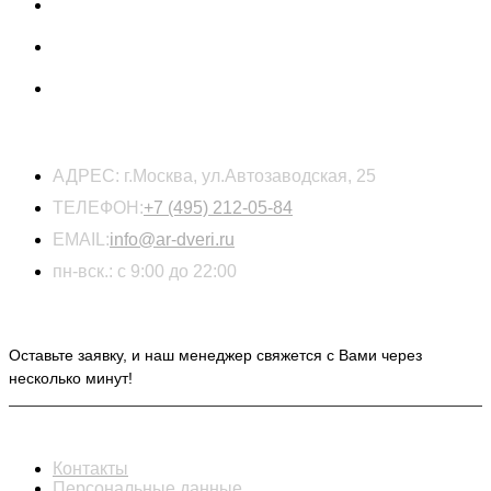
КОНТАКТЫ
АДРЕС:
г.Москва, ул.Автозаводская, 25
ТЕЛЕФОН:
+7 (495) 212-05-84
EMAIL:
info@ar-dveri.ru
пн-вск.: с 9:00 до 22:00
ОСТАВЬТЕ ЗАЯВКУ НА РАСЧЕТ СТОИМОСТИ
Оставьте заявку, и наш менеджер свяжется с Вами через
несколько минут!
ИНФОРМАЦИЯ
Контакты
Персональные данные