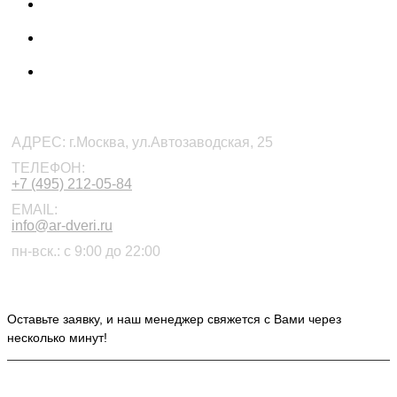
КОНТАКТЫ
АДРЕС:
г.Москва, ул.Автозаводская, 25
ТЕЛЕФОН:
+7 (495) 212-05-84
EMAIL:
info@ar-dveri.ru
пн-вск.: с 9:00 до 22:00
ОСТАВЬТЕ ЗАЯВКУ НА РАСЧЕТ СТОИМОСТИ
Оставьте заявку, и наш менеджер свяжется с Вами через
несколько минут!
ИНФОРМАЦИЯ