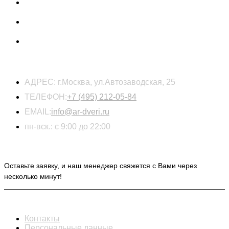
КОНТАКТЫ
АДРЕС:
г.Москва, ул.Автозаводская, 25
ТЕЛЕФОН:
+7 (495) 212-05-84
EMAIL:
info@ar-dveri.ru
пн-вск.: с 9:00 до 22:00
ОСТАВЬТЕ ЗАЯВКУ НА РАСЧЕТ СТОИМОСТИ
Оставьте заявку, и наш менеджер свяжется с Вами через
несколько минут!
ИНФОРМАЦИЯ
Контакты
Персональные данные