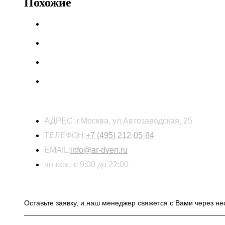
Похожие
КОНТАКТЫ
АДРЕС:
г.Москва, ул.Автозаводская, 25
ТЕЛЕФОН:
+7 (495) 212-05-84
EMAIL:
info@ar-dveri.ru
пн-вск.: с 9:00 до 22:00
ОСТАВЬТЕ ЗАЯВКУ НА РАСЧЕТ СТОИМОСТ
Оставьте заявку, и наш менеджер свяжется с Вами через не