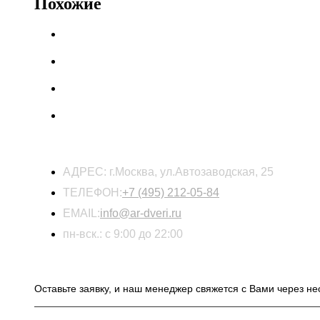
Похожие
КОНТАКТЫ
АДРЕС:
г.Москва, ул.Автозаводская, 25
ТЕЛЕФОН:
+7 (495) 212-05-84
EMAIL:
info@ar-dveri.ru
пн-вск.: с 9:00 до 22:00
ОСТАВЬТЕ ЗАЯВКУ НА РАСЧЕТ СТОИМОСТ
Оставьте заявку, и наш менеджер свяжется с Вами через не