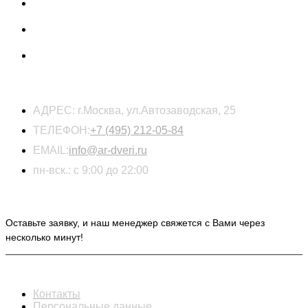
КОНТАКТЫ
АДРЕС:
г.Москва, ул.Автозаводская, 25
ТЕЛЕФОН:
+7 (495) 212-05-84
EMAIL:
info@ar-dveri.ru
пн-вск.: с 9:00 до 22:00
ОСТАВЬТЕ ЗАЯВКУ НА РАСЧЕТ СТОИМОСТИ
Оставьте заявку, и наш менеджер свяжется с Вами через
несколько минут!
ИНФОРМАЦИЯ
Контакты
Персональные данные