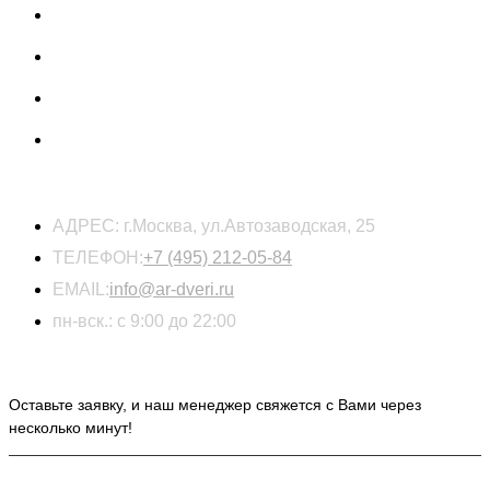
КОНТАКТЫ
АДРЕС:
г.Москва, ул.Автозаводская, 25
ТЕЛЕФОН:
+7 (495) 212-05-84
EMAIL:
info@ar-dveri.ru
пн-вск.: с 9:00 до 22:00
ОСТАВЬТЕ ЗАЯВКУ НА РАСЧЕТ СТОИМОСТИ
Оставьте заявку, и наш менеджер свяжется с Вами через
несколько минут!
ИНФОРМАЦИЯ