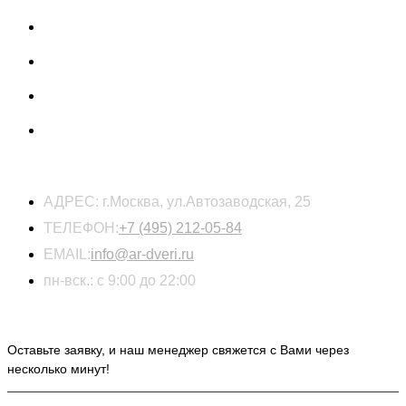
КОНТАКТЫ
АДРЕС:
г.Москва, ул.Автозаводская, 25
ТЕЛЕФОН:
+7 (495) 212-05-84
EMAIL:
info@ar-dveri.ru
пн-вск.: с 9:00 до 22:00
ОСТАВЬТЕ ЗАЯВКУ НА РАСЧЕТ СТОИМОСТИ
Оставьте заявку, и наш менеджер свяжется с Вами через
несколько минут!