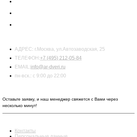
КОНТАКТЫ
АДРЕС:
г.Москва, ул.Автозаводская, 25
ТЕЛЕФОН:
+7 (495) 212-05-84
EMAIL:
info@ar-dveri.ru
пн-вск.: с 9:00 до 22:00
ОСТАВЬТЕ ЗАЯВКУ НА РАСЧЕТ СТОИМОСТИ
Оставьте заявку, и наш менеджер свяжется с Вами через
несколько минут!
ИНФОРМАЦИЯ
Контакты
Персональные данные