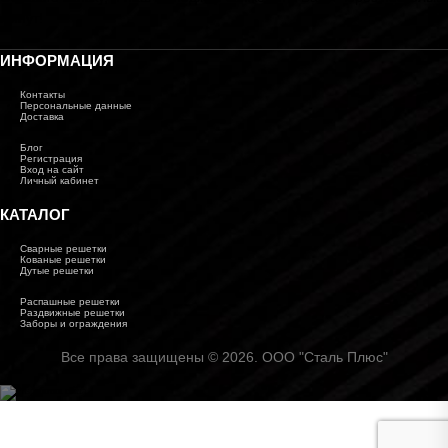
минут!
ИНФОРМАЦИЯ
Контакты
Персональные данные
Доставка
Блог
Регистрация
Вход на сайт
Личный кабинет
КАТАЛОГ
Сварные решетки
Кованые решетки
Дутые решетки
Распашные решетки
Раздвижные решетки
Заборы и ограждения
Все права защищены © 2026. ООО "Сталь Плюс"