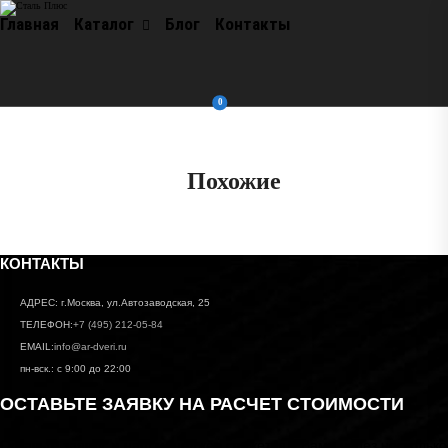
Главная
Каталог
Блог
Контакты
0
Похожие
КОНТАКТЫ
АДРЕС:
г.Москва, ул.Автозаводская, 25
ТЕЛЕФОН:
+7 (495) 212-05-84
EMAIL:
info@ar-dveri.ru
пн-вск.: с 9:00 до 22:00
ОСТАВЬТЕ ЗАЯВКУ НА РАСЧЕТ СТОИМОСТИ
Оставьте заявку, и наш менеджер свяжется с Вами через несколько