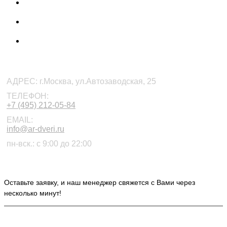
КОНТАКТЫ
АДРЕС:
г.Москва, ул.Автозаводская, 25
ТЕЛЕФОН:
+7 (495) 212-05-84
EMAIL:
info@ar-dveri.ru
пн-вск.: с 9:00 до 22:00
ОСТАВЬТЕ ЗАЯВКУ НА РАСЧЕТ СТОИМОСТИ
Оставьте заявку, и наш менеджер свяжется с Вами через
несколько минут!
ИНФОРМАЦИЯ