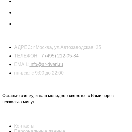
КОНТАКТЫ
АДРЕС:
г.Москва, ул.Автозаводская, 25
ТЕЛЕФОН:
+7 (495) 212-05-84
EMAIL:
info@ar-dveri.ru
пн-вск.: с 9:00 до 22:00
ОСТАВЬТЕ ЗАЯВКУ НА РАСЧЕТ СТОИМОСТИ
Оставьте заявку, и наш менеджер свяжется с Вами через
несколько минут!
ИНФОРМАЦИЯ
Контакты
Персональные данные