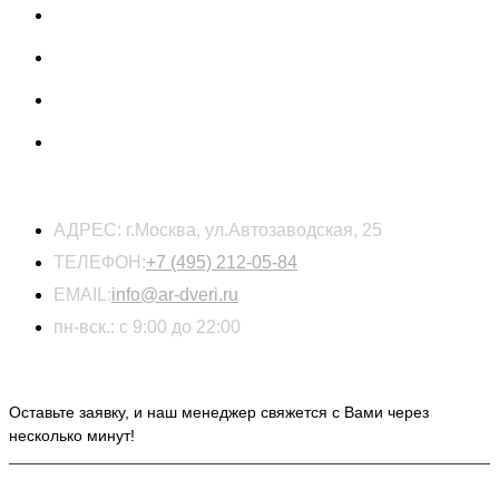
КОНТАКТЫ
АДРЕС:
г.Москва, ул.Автозаводская, 25
ТЕЛЕФОН:
+7 (495) 212-05-84
EMAIL:
info@ar-dveri.ru
пн-вск.: с 9:00 до 22:00
ОСТАВЬТЕ ЗАЯВКУ НА РАСЧЕТ СТОИМОСТИ
Оставьте заявку, и наш менеджер свяжется с Вами через
несколько минут!
ИНФОРМАЦИЯ