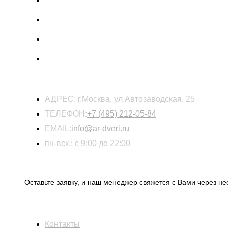
КОНТАКТЫ
АДРЕС:
г.Москва, ул.Автозаводская, 25
ТЕЛЕФОН:
+7 (495) 212-05-84
EMAIL:
info@ar-dveri.ru
пн-вск.: с 9:00 до 22:00
ОСТАВЬТЕ ЗАЯВКУ НА РАСЧЕТ СТОИМОСТ
Оставьте заявку, и наш менеджер свяжется с Вами через не
ИНФОРМАЦИЯ
Контакты