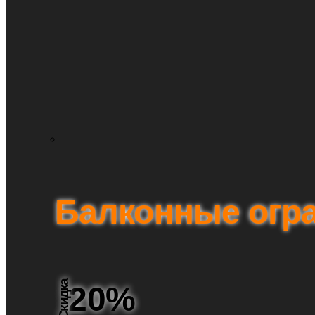
Балконные огр
Скидка
20%