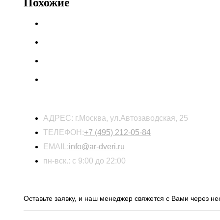
Похожие
КОНТАКТЫ
АДРЕС:
г.Москва, ул.Автозаводская, 25
ТЕЛЕФОН:
+7 (495) 212-05-84
EMAIL:
info@ar-dveri.ru
пн-вск.: с 9:00 до 22:00
ОСТАВЬТЕ ЗАЯВКУ НА РАСЧЕТ СТОИМОСТ
Оставьте заявку, и наш менеджер свяжется с Вами через не