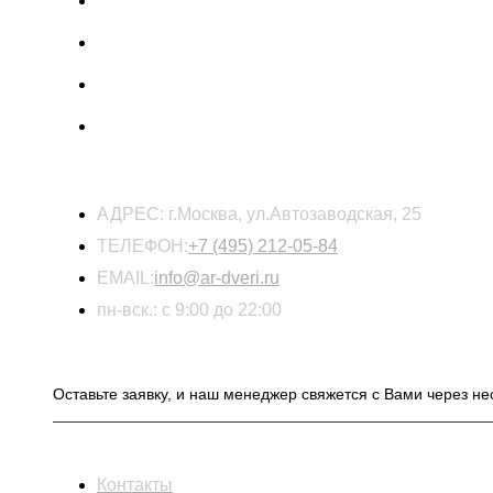
КОНТАКТЫ
АДРЕС:
г.Москва, ул.Автозаводская, 25
ТЕЛЕФОН:
+7 (495) 212-05-84
EMAIL:
info@ar-dveri.ru
пн-вск.: с 9:00 до 22:00
ОСТАВЬТЕ ЗАЯВКУ НА РАСЧЕТ СТОИМОСТ
Оставьте заявку, и наш менеджер свяжется с Вами через не
ИНФОРМАЦИЯ
Контакты