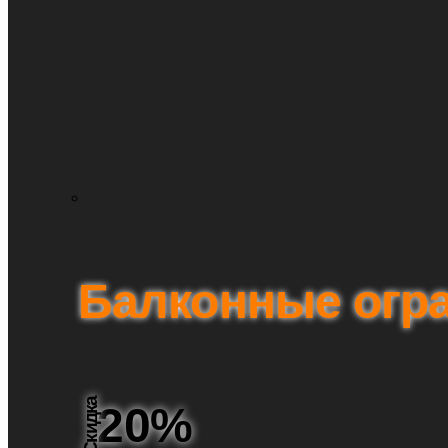
Балконные огр
Скидка
20%