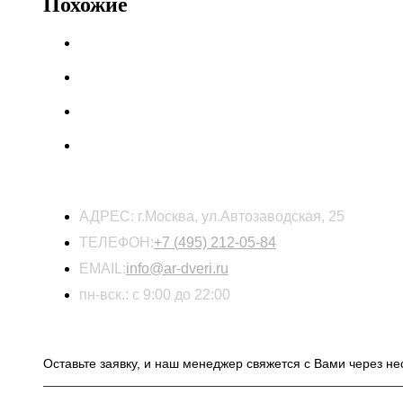
Похожие
КОНТАКТЫ
АДРЕС:
г.Москва, ул.Автозаводская, 25
ТЕЛЕФОН:
+7 (495) 212-05-84
EMAIL:
info@ar-dveri.ru
пн-вск.: с 9:00 до 22:00
ОСТАВЬТЕ ЗАЯВКУ НА РАСЧЕТ СТОИМОСТ
Оставьте заявку, и наш менеджер свяжется с Вами через не