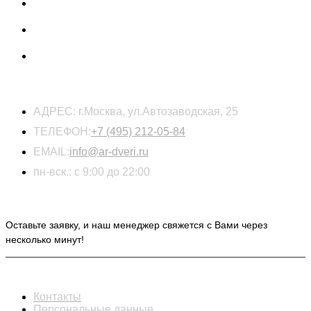
КОНТАКТЫ
АДРЕС:
г.Москва, ул.Автозаводская, 25
ТЕЛЕФОН:
+7 (495) 212-05-84
EMAIL:
info@ar-dveri.ru
пн-вск.: с 9:00 до 22:00
ОСТАВЬТЕ ЗАЯВКУ НА РАСЧЕТ СТОИМОСТИ
Оставьте заявку, и наш менеджер свяжется с Вами через
несколько минут!
ИНФОРМАЦИЯ
Контакты
Персональные данные