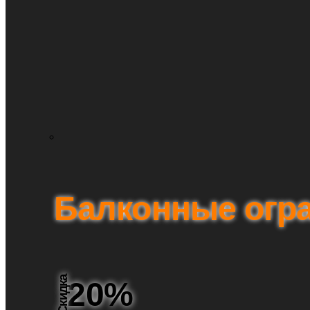
Балконные огр
Скидка
20%