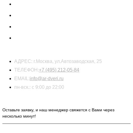
КОНТАКТЫ
АДРЕС:
г.Москва, ул.Автозаводская, 25
ТЕЛЕФОН:
+7 (495) 212-05-84
EMAIL:
info@ar-dveri.ru
пн-вск.: с 9:00 до 22:00
ОСТАВЬТЕ ЗАЯВКУ НА РАСЧЕТ СТОИМОСТИ
Оставьте заявку, и наш менеджер свяжется с Вами через
несколько минут!
ИНФОРМАЦИЯ