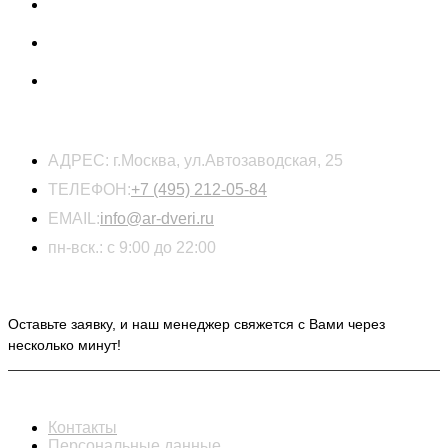
КОНТАКТЫ
АДРЕС:
г.Москва, ул.Автозаводская, 25
ТЕЛЕФОН:
+7 (495) 212-05-84
EMAIL:
info@ar-dveri.ru
пн-вск.: с 9:00 до 22:00
ОСТАВЬТЕ ЗАЯВКУ НА РАСЧЕТ СТОИМОСТИ
Оставьте заявку, и наш менеджер свяжется с Вами через
несколько минут!
ИНФОРМАЦИЯ
Контакты
Персональные данные