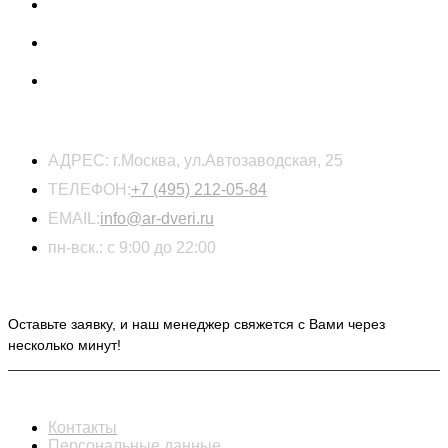
КОНТАКТЫ
АДРЕС:
г.Москва, ул.Автозаводская, 25
ТЕЛЕФОН:
+7 (495) 212-05-84
EMAIL:
info@ar-dveri.ru
пн-вск.: с 9:00 до 22:00
ОСТАВЬТЕ ЗАЯВКУ НА РАСЧЕТ СТОИМОСТИ
Оставьте заявку, и наш менеджер свяжется с Вами через
несколько минут!
ИНФОРМАЦИЯ
Контакты
Персональные данные