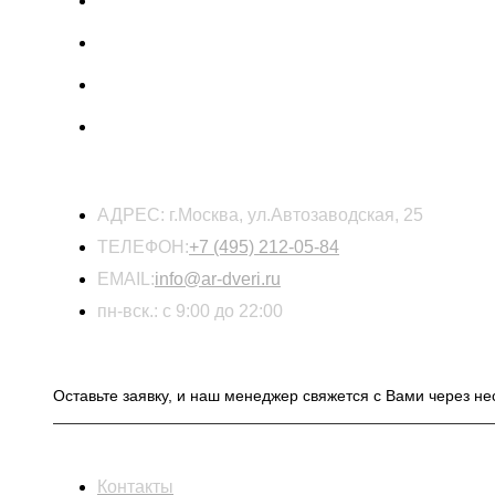
КОНТАКТЫ
АДРЕС:
г.Москва, ул.Автозаводская, 25
ТЕЛЕФОН:
+7 (495) 212-05-84
EMAIL:
info@ar-dveri.ru
пн-вск.: с 9:00 до 22:00
ОСТАВЬТЕ ЗАЯВКУ НА РАСЧЕТ СТОИМОСТ
Оставьте заявку, и наш менеджер свяжется с Вами через не
ИНФОРМАЦИЯ
Контакты