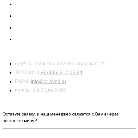
КОНТАКТЫ
АДРЕС:
г.Москва, ул.Автозаводская, 25
ТЕЛЕФОН:
+7 (495) 212-05-84
EMAIL:
info@ar-dveri.ru
пн-вск.: с 9:00 до 22:00
ОСТАВЬТЕ ЗАЯВКУ НА РАСЧЕТ СТОИМОСТИ
Оставьте заявку, и наш менеджер свяжется с Вами через
несколько минут!
ИНФОРМАЦИЯ