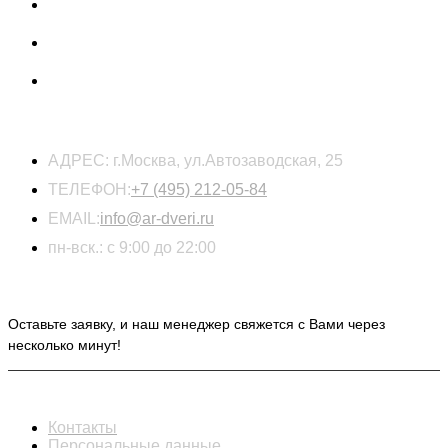
КОНТАКТЫ
АДРЕС:
г.Москва, ул.Автозаводская, 25
ТЕЛЕФОН:
+7 (495) 212-05-84
EMAIL:
info@ar-dveri.ru
пн-вск.: с 9:00 до 22:00
ОСТАВЬТЕ ЗАЯВКУ НА РАСЧЕТ СТОИМОСТИ
Оставьте заявку, и наш менеджер свяжется с Вами через
несколько минут!
ИНФОРМАЦИЯ
Контакты
Персональные данные