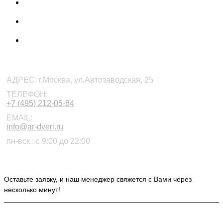
КОНТАКТЫ
АДРЕС:
г.Москва, ул.Автозаводская, 25
ТЕЛЕФОН:
+7 (495) 212-05-84
EMAIL:
info@ar-dveri.ru
пн-вск.: с 9:00 до 22:00
ОСТАВЬТЕ ЗАЯВКУ НА РАСЧЕТ СТОИМОСТИ
Оставьте заявку, и наш менеджер свяжется с Вами через
несколько минут!
ИНФОРМАЦИЯ