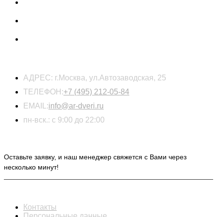
КОНТАКТЫ
АДРЕС:
г.Москва, ул.Автозаводская, 25
ТЕЛЕФОН:
+7 (495) 212-05-84
EMAIL:
info@ar-dveri.ru
пн-вск.: с 9:00 до 22:00
ОСТАВЬТЕ ЗАЯВКУ НА РАСЧЕТ СТОИМОСТИ
Оставьте заявку, и наш менеджер свяжется с Вами через
несколько минут!
ИНФОРМАЦИЯ
Контакты
Персональные данные