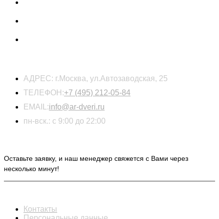
КОНТАКТЫ
АДРЕС:
г.Москва, ул.Автозаводская, 25
ТЕЛЕФОН:
+7 (495) 212-05-84
EMAIL:
info@ar-dveri.ru
пн-вск.: с 9:00 до 22:00
ОСТАВЬТЕ ЗАЯВКУ НА РАСЧЕТ СТОИМОСТИ
Оставьте заявку, и наш менеджер свяжется с Вами через
несколько минут!
ИНФОРМАЦИЯ
Контакты
Персональные данные