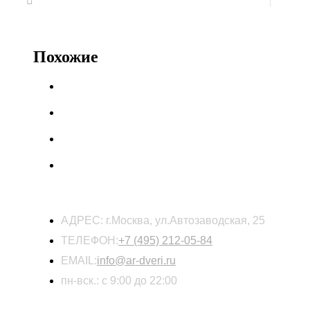
Похожие
КОНТАКТЫ
АДРЕС:
г.Москва, ул.Автозаводская, 25
ТЕЛЕФОН:
+7 (495) 212-05-84
EMAIL:
info@ar-dveri.ru
пн-вск.: с 9:00 до 22:00
ОСТАВЬТЕ ЗАЯВКУ НА РАСЧЕТ СТОИМОСТ