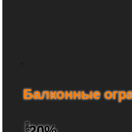
Балконные огр
Скидка
20%