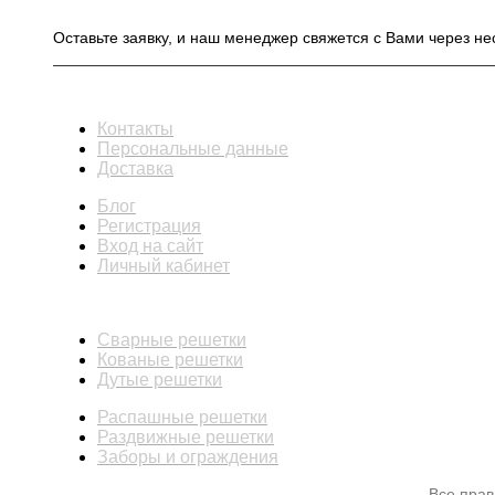
Оставьте заявку, и наш менеджер свяжется с Вами через не
ИНФОРМАЦИЯ
Контакты
Персональные данные
Доставка
Блог
Регистрация
Вход на сайт
Личный кабинет
КАТАЛОГ
Сварные решетки
Кованые решетки
Дутые решетки
Распашные решетки
Раздвижные решетки
Заборы и ограждения
Все пра