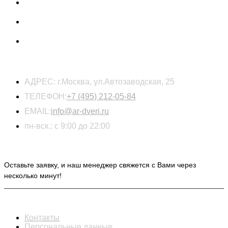
КОНТАКТЫ
АДРЕС:
г.Москва, ул.Автозаводская, 25
ТЕЛЕФОН:
+7 (495) 212-05-84
EMAIL:
info@ar-dveri.ru
пн-вск.: с 9:00 до 22:00
ОСТАВЬТЕ ЗАЯВКУ НА РАСЧЕТ СТОИМОСТИ
Оставьте заявку, и наш менеджер свяжется с Вами через
несколько минут!
ИНФОРМАЦИЯ
Контакты
Персональные данные