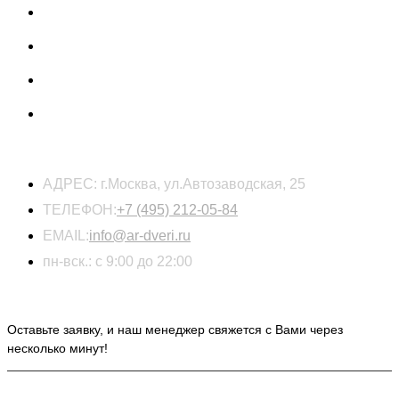
КОНТАКТЫ
АДРЕС:
г.Москва, ул.Автозаводская, 25
ТЕЛЕФОН:
+7 (495) 212-05-84
EMAIL:
info@ar-dveri.ru
пн-вск.: с 9:00 до 22:00
ОСТАВЬТЕ ЗАЯВКУ НА РАСЧЕТ СТОИМОСТИ
Оставьте заявку, и наш менеджер свяжется с Вами через
несколько минут!
ИНФОРМАЦИЯ