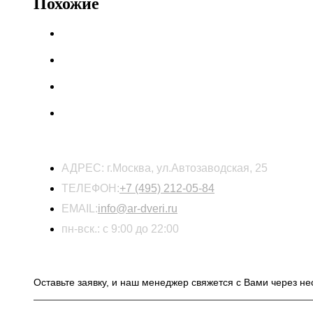
Похожие
КОНТАКТЫ
АДРЕС:
г.Москва, ул.Автозаводская, 25
ТЕЛЕФОН:
+7 (495) 212-05-84
EMAIL:
info@ar-dveri.ru
пн-вск.: с 9:00 до 22:00
ОСТАВЬТЕ ЗАЯВКУ НА РАСЧЕТ СТОИМОСТ
Оставьте заявку, и наш менеджер свяжется с Вами через не