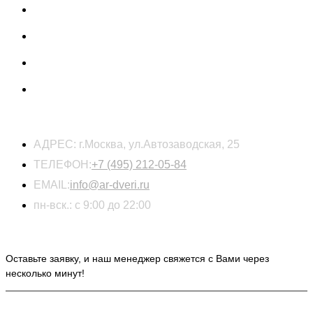
КОНТАКТЫ
АДРЕС:
г.Москва, ул.Автозаводская, 25
ТЕЛЕФОН:
+7 (495) 212-05-84
EMAIL:
info@ar-dveri.ru
пн-вск.: с 9:00 до 22:00
ОСТАВЬТЕ ЗАЯВКУ НА РАСЧЕТ СТОИМОСТИ
Оставьте заявку, и наш менеджер свяжется с Вами через
несколько минут!
ИНФОРМАЦИЯ