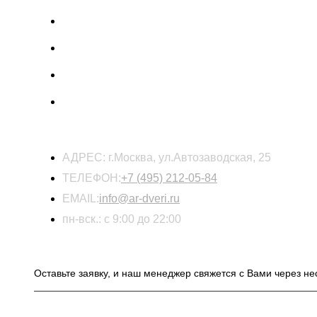
КОНТАКТЫ
АДРЕС:
г.Москва, ул.Автозаводская, 25
ТЕЛЕФОН:
+7 (495) 212-05-84
EMAIL:
info@ar-dveri.ru
пн-вск.: с 9:00 до 22:00
ОСТАВЬТЕ ЗАЯВКУ НА РАСЧЕТ СТОИМОСТ
Оставьте заявку, и наш менеджер свяжется с Вами через не
ИНФОРМАЦИЯ