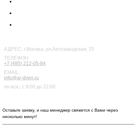
КОНТАКТЫ
АДРЕС:
г.Москва, ул.Автозаводская, 25
ТЕЛЕФОН:
+7 (495) 212-05-84
EMAIL:
info@ar-dveri.ru
пн-вск.: с 9:00 до 22:00
ОСТАВЬТЕ ЗАЯВКУ НА РАСЧЕТ СТОИМОСТИ
Оставьте заявку, и наш менеджер свяжется с Вами через
несколько минут!
ИНФОРМАЦИЯ