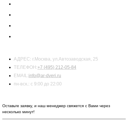
КОНТАКТЫ
АДРЕС:
г.Москва, ул.Автозаводская, 25
ТЕЛЕФОН:
+7 (495) 212-05-84
EMAIL:
info@ar-dveri.ru
пн-вск.: с 9:00 до 22:00
ОСТАВЬТЕ ЗАЯВКУ НА РАСЧЕТ СТОИМОСТИ
Оставьте заявку, и наш менеджер свяжется с Вами через
несколько минут!
ИНФОРМАЦИЯ