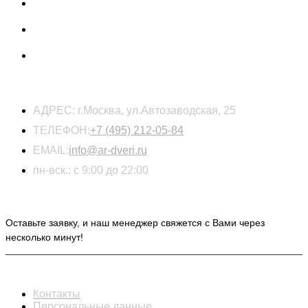
КОНТАКТЫ
АДРЕС:
г.Москва, ул.Автозаводская, 25
ТЕЛЕФОН:
+7 (495) 212-05-84
EMAIL:
info@ar-dveri.ru
пн-вск.: с 9:00 до 22:00
ОСТАВЬТЕ ЗАЯВКУ НА РАСЧЕТ СТОИМОСТИ
Оставьте заявку, и наш менеджер свяжется с Вами через
несколько минут!
ИНФОРМАЦИЯ
Контакты
Персональные данные